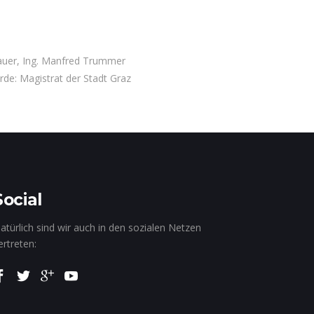
uer, Ing. Manfred Trummer
e: Magistrat der Stadt Graz
Social
atürlich sind wir auch in den sozialen Netzen
ertreten: