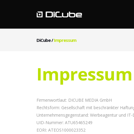
DiCube
/
Impressum
Impressum
Firmenwortlaut: DICUBE MEDIA GmbH
Rechtsform: Gesellschaft mit beschränkter Haftun
Unternehmensgegenstand: Werbeagentur und IT-D
UID-Nummer: ATU65465249
EORI: ATEOS1000023352