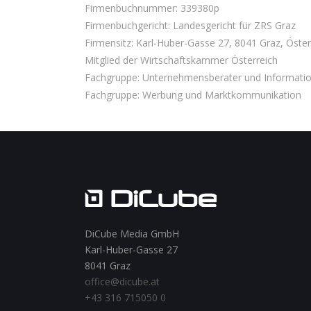
Firmenbuchnummer: 339380p
Firmenbuchgericht: Landesgericht für ZRS Graz
Firmensitz: Karl-Huber-Gasse 27, 8041 Graz, Öster
Mitglied der Wirtschaftskammer Österreich
Fachgruppe: Unternehmensberater und Informatio
Fachgruppe: Werbung und Marktkommunikation
DiCube Media GmbH
Karl-Huber-Gasse 27
8041 Graz
office@dicube.at
+43 316 715050 0