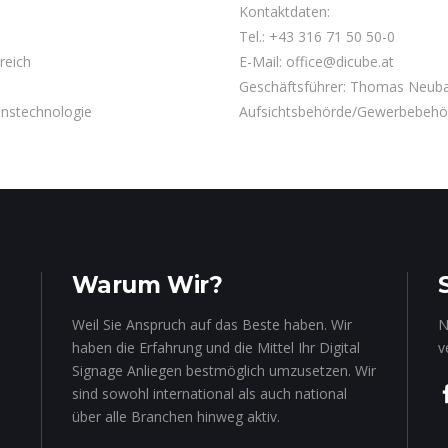
Kontaktdaten:
Tel.: +43 316 71 50 50-0
reich
E-Mail:
office@dicube.at
Geschäftsführer: Thomas Neuba
nstechnologie
Aufsichtsbehörde/Gewerbebehörd
Warum Wir?
Weil Sie Anspruch auf das Beste haben. Wir
N
haben die Erfahrung und die Mittel Ihr Digital
v
Signage Anliegen bestmöglich umzusetzen. Wir
sind sowohl international als auch national
über alle Branchen hinweg aktiv.