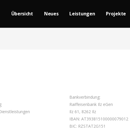
Übersicht
Neues
Leistungen
Projekte
Bankverbindung:
g
Raiffeisenbank Ilz eGen
ienstleistungen
Ilz 61, 8262 Ilz
IBAN: AT393815100000079012
BIC: RZSTAT2G151