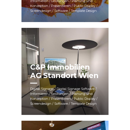
Informieren / Leistungen / Planung und
Konzeption / Präsentieren / Public Display /
Screendesign / Software / Template Design
C&P Immobilien
AG Standort Wien
Digital Signage / Digital Signage Software /
Informieren / Leistungen / Planung und
Konzeption / Präsentieren / Public Display /
Screendesign / Software / Template Design