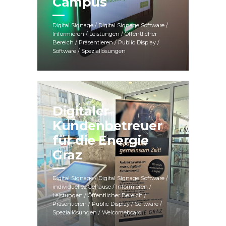
Campus
Digital Signage / Digital Signage Software /
Informieren / Leistungen / Öffentlicher
Bereich / Präsentieren / Public Display /
Software / Speziallösungen
Digitaler
Kundenbetreuer
für die Energie
Graz
Digital Signage / Digital Signage Software /
individuelles Gehäuse / Informieren /
Leistungen / Öffentlicher Bereich /
Präsentieren / Public Display / Software /
Speziallösungen / Welcomeboard