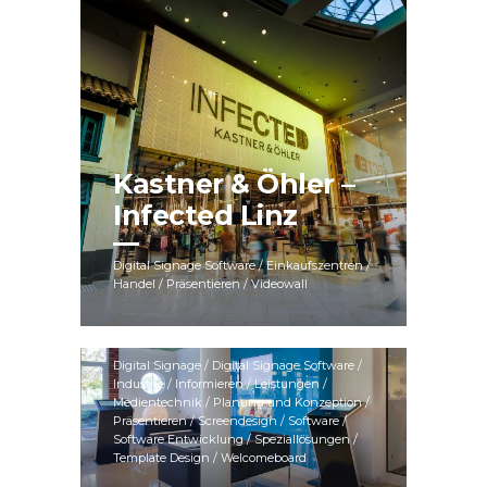
Kastner & Öhler –
Infected Linz
Digital Signage Software / Einkaufszentren /
Handel / Präsentieren / Videowall
Gebauer & Griller
Digital Signage / Digital Signage Software /
Industrie / Informieren / Leistungen /
Medientechnik / Planung und Konzeption /
Präsentieren / Screendesign / Software /
Software Entwicklung / Speziallösungen /
Template Design / Welcomeboard