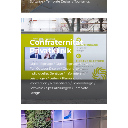
Software / Template Design / Tourismus
Confraternität
Privatklinik
Digital Signage / Digital Signage Software /
Full Outdoor Display / Gesundheit /
individuelles Gehäuse / Informieren /
Leistungen / Leiten / Planung und
Konzeption / Präsentieren / Screendesign /
Software / Speziallösungen / Template
Design