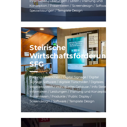
Informieren / Leistungen / Leiten / Planung und
Konzeption / Präsentieren / Screendesign / Software /
Speziallösungen / Template Design
Steirische
Wirtschaftsförderung
SFG
Bildung / Branchen / Digital Signage / Digital
Signage Software / digitale Türschilder / Digitales
Wegeleitsystem / individuelles Gehäuse / Info Stelen /
Informieren / Leistungen / Planung und Konzeption /
Präsentieren / Produkte / Public Display /
Screendesign / Software / Template Design