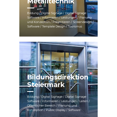
Metalltechnik
Bildung / Digital Signage / Digital Signage
Software / Informieren / Leistungen / Planung
und Konzeption / Präsentieren / Screendesign /
Software / Template Design / Tourismus
Bildungsdirektion
Steiermark
Bildung / Digital Signage / Digital Signage
Software / Informieren / Leistungen / Leiten /
Öffentlicher Bereich / Planung und
Digital Learning
Konzeption / Public Display / Software