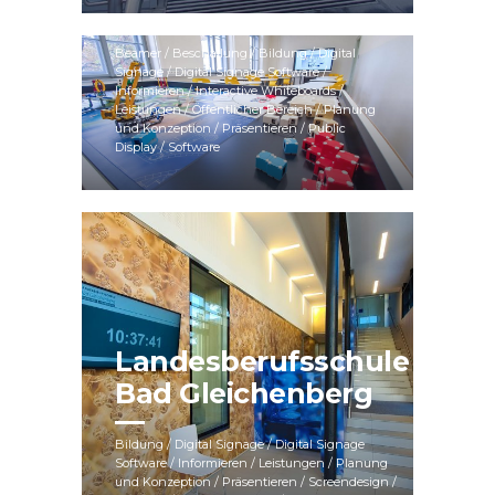
Lab
Beamer / Beschallung / Bildung / Digital
Signage / Digital Signage Software /
Informieren / Interactive Whiteboards /
Leistungen / Öffentlicher Bereich / Planung
und Konzeption / Präsentieren / Public
Display / Software
Landesberufsschule
Bad Gleichenberg
Bildung / Digital Signage / Digital Signage
Software / Informieren / Leistungen / Planung
und Konzeption / Präsentieren / Screendesign /