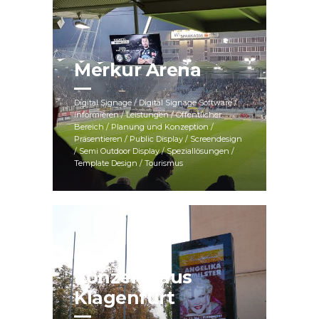
Merkur Arena
Digital Signage / Digital Signage Software /
Informieren / Leistungen / Öffentlicher
Bereich / Planung und Konzeption /
Präsentieren / Public Display / Screendesign
/ Semi Outdoor Display / Speziallösungen /
Template Design / Tourismus
Konzerthaus
Klagenfurt