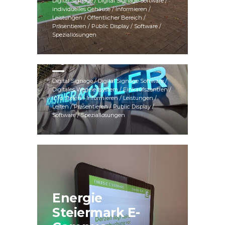
Digital Signage / Digital Signage Software /
individuelles Gehäuse / Informieren /
Leistungen / Öffentlicher Bereich /
Präsentieren / Public Display / Software /
Speziallösungen
Kastner und Öhler
Tyrol
Digital Signage / Digital Signage Software /
Digitales Wegeleitsystem / Einkaufszentren /
Info Stelen / Informieren / Leistungen /
Leiten / Präsentieren / Public Display /
Software / Speziallösungen
Energie
Steiermark E-