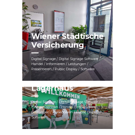
Wiener Städtische
Versicherung
Digital Signage / Digital Signage Software /
Handel / Informieren / Leistungen /
Präsentieren / Public Display / Software
Lagerhaus
Digital Signage / Digital Signage Software /
Einkaufszentren / Handel / Informieren /
Leistungen / Präsentieren / Public Display /
Software