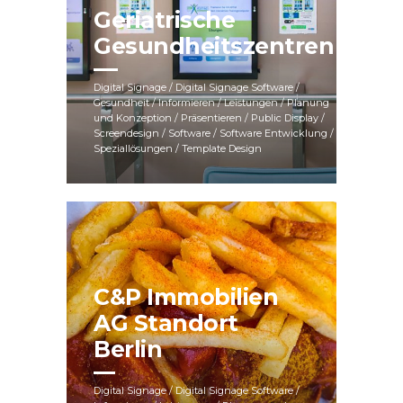
Geriatrische
Gesundheitszentren
Digital Signage / Digital Signage Software /
Gesundheit / Informieren / Leistungen / Planung
und Konzeption / Präsentieren / Public Display /
Screendesign / Software / Software Entwicklung /
Speziallösungen / Template Design
C&P Immobilien
AG Standort
Berlin
Digital Signage / Digital Signage Software /