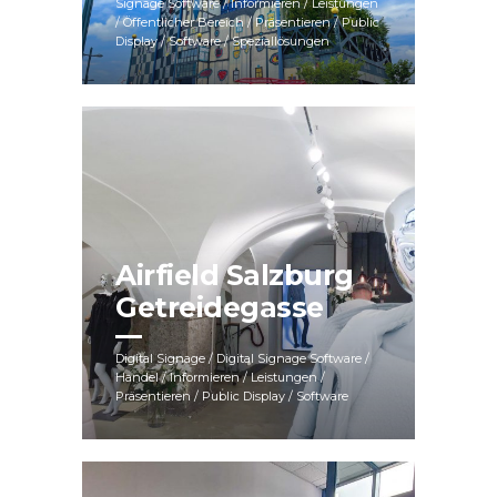
Signage Software / Informieren / Leistungen
/ Öffentlicher Bereich / Präsentieren / Public
Display / Software / Speziallösungen
Airfield Salzburg
Getreidegasse
Digital Signage / Digital Signage Software /
Handel / Informieren / Leistungen /
Präsentieren / Public Display / Software