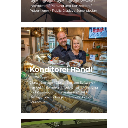
Digital Signage / Digital Signage Software /
Informieren / Planung und Konzeption /
Präsentieren / Public Display / Screendesign
Konditorei Handl
Digital Signage / Digital Signage Software /
Handel / Informieren / Leistungen / Planung
und Konzeption / Präsentieren / Public
Display / Screendesign / Template Design /
Tourismus