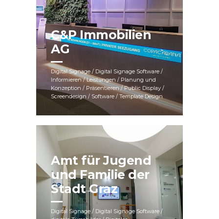
C&P Immobilien
AG
Digital Signage / Digital Signage Software /
Informieren / Leistungen / Planung und
Konzeption / Präsentieren / Public Display /
Screendesign / Software / Template Design
Amt für Jugend
und Familie der
Stadt Graz
Digital Signage / Digital Signage Software /