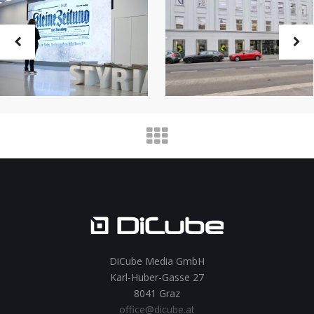
DiCube Media GmbH
Karl-Huber-Gasse 27
8041 Graz
office@dicube.at