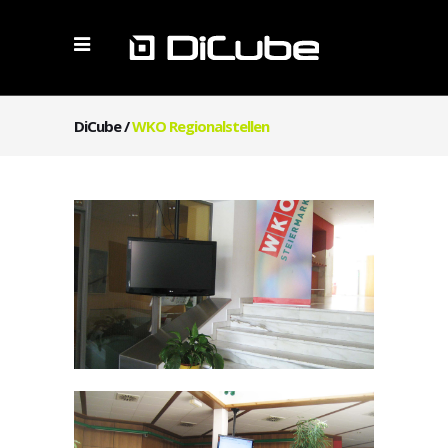
DiCube
/
WKO Regionalstellen