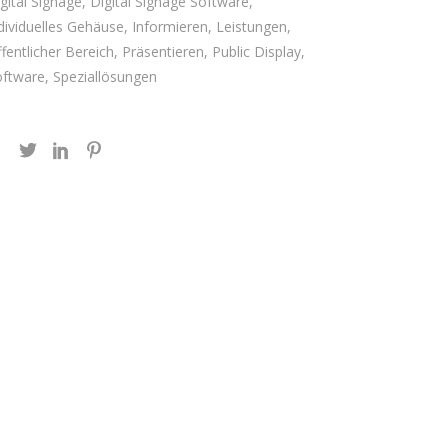
gital Signage, Digital Signage Software,
dividuelles Gehäuse, Informieren, Leistungen,
fentlicher Bereich, Präsentieren, Public Display,
ftware, Speziallösungen