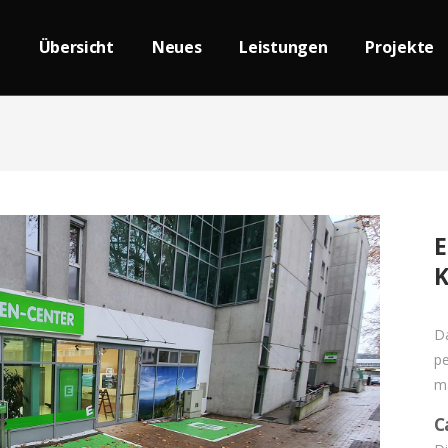
Übersicht
Neues
Leistungen
Projekte
E
K
Da
pe
m
C