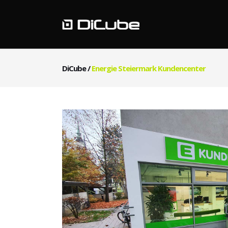
DiCube
/
Energie Steiermark Kundencenter