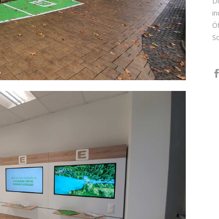
Di
in
Öf
So