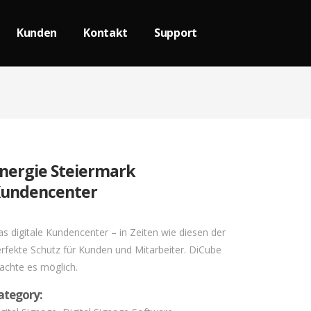
Kunden
Kontakt
Support
nergie Steiermark
undencenter
s digitale Kundencenter – in Zeiten wie diesen der
rfekte Schutz für Kunden und Mitarbeiter. DiCube
achte es möglich.
ategory: