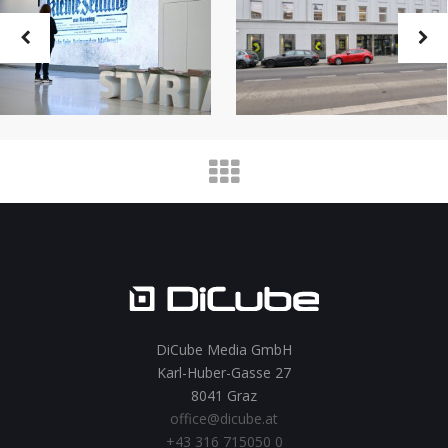
DiCube Media GmbH
Karl-Huber-Gasse 27
8041 Graz
office@dicube.at
+43 316 715050 0