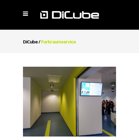
DiCube
/
Parkraumservice