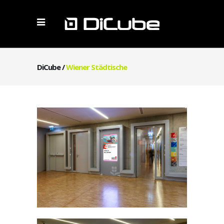
DiCube
/
Wiener Städtische