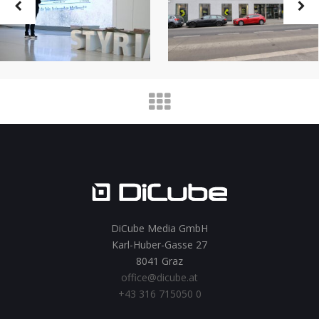
DiCube Media GmbH
Karl-Huber-Gasse 27
8041 Graz
office@dicube.at
+43 316 715050 0